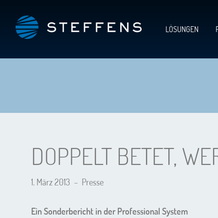
LÖSUNGEN
DOPPELT BETET, WER
1. März 2013
–
Presse
Ein Sonderbericht in der Professional System