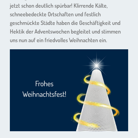
jetzt schon deutlich spürbar! Klirrende Kälte,
schneebedeckte Ortschaften und festlich
geschmückte Städte haben die Geschäftigkeit und
Hektik der Adventswochen begleitet und stimmen
uns nun auf ein friedvolles Weihnachten ein.