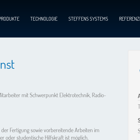
PRODUKTE
TECHNOLOGIE
STEFFENS SYSTEMS
REFERENZ
enst
tarbeiter mit Schwerpunkt Elektrotechnik, Radio-
T
n der Fertigung sowie vorbereitende Arbeiten im
S
ber oder studentische Hilfskraft ist möglich.