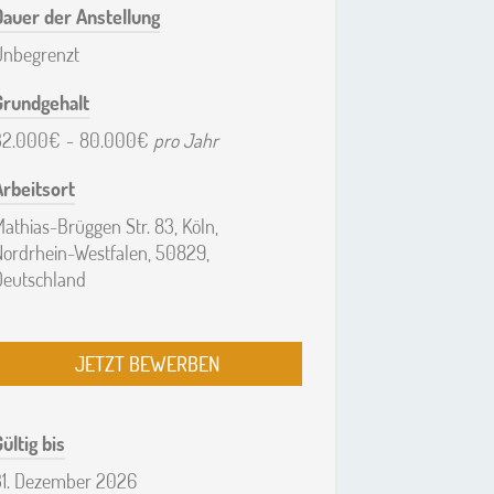
Dauer der Anstellung
Unbegrenzt
Grundgehalt
32.000€
-
80.000€
pro Jahr
Arbeitsort
athias-Brüggen Str. 83, Köln,
Nordrhein-Westfalen, 50829,
Deutschland
JETZT BEWERBEN
ültig bis
31. Dezember 2026