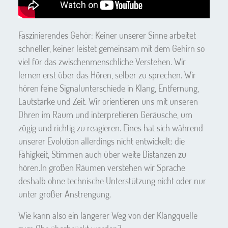
Faszinierendes Gehör: Keiner unserer Sinne arbeitet
schneller, keiner leistet gemeinsam mit dem Gehirn so
viel für das zwischenmenschliche Verstehen. Wir
lernen erst über das Hören, selber zu sprechen. Wir
hören feine Signalunterschiede in Klang, Entfernung,
Lautstärke und Zeit. Wir orientieren uns mit unseren
Ohren im Raum und interpretieren Geräusche, um
zügig und richtig zu reagieren. Eines hat sich während
unserer Evolution allerdings nicht entwickelt: die
Fähigkeit, Stimmen auch über weite Distanzen zu
hören.In großen Räumen verstehen wir Sprache
deshalb ohne technische Unterstützung nicht oder nur
unter großer Anstrengung.
Wie kann also ein längerer Weg von der Klangquelle