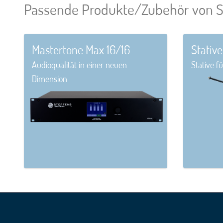
Passende Produkte/Zubehör von S
Mastertone Max 16/16
Stative
Audioqualität in einer neuen
Stative f
Dimension