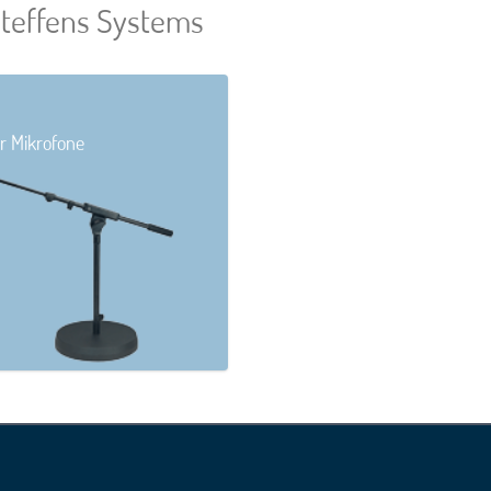
teffens Systems
ür Mikrofone