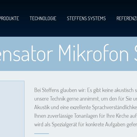
PRODUKTE
TECHNOLOGIE
STEFFENS SYSTEMS
REFERENZ
nsator Mikrofon 
Bei Steffens glauben wir: Es gibt keine akustisch
unsere Technik gerne annimmt, um den für Sie und
Akustik und eine exzellente Sprachverständlichkei
Ihnen zuverlässige Tonanlagen für Ihre Kirche a
wird als Spezialgerät für konkrete Aufgaben gefert