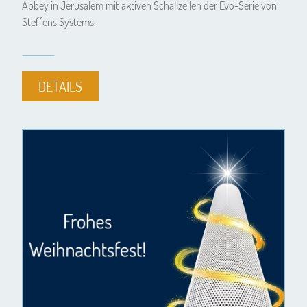
Abbey in Jerusalem mit aktiven Schallzeilen der Evo-Serie von
Steffens Systems.
DETAILS